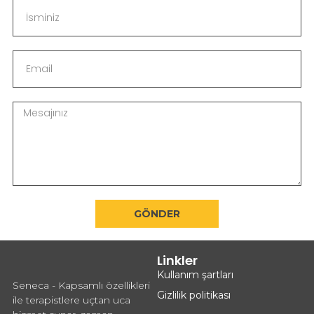
GÖNDER
Linkler
Kullanım şartları
Seneca - Kapsamlı özellikleri
Gizlilik politikası
ile terapistlere uçtan uca